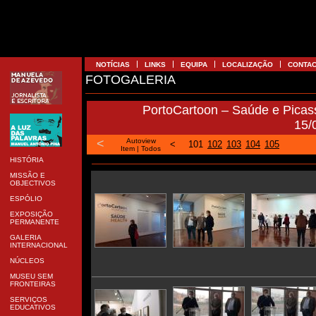
NOTÍCIAS
LINKS
EQUIPA
LOCALIZAÇÃO
CONTA
FOTOGALERIA
PortoCartoon – Saúde e Picas
15/
<
Autoview
<
101
102
103
104
105
Item
|
Todos
HISTÓRIA
MISSÃO E
OBJECTIVOS
ESPÓLIO
EXPOSIÇÃO
PERMANENTE
GALERIA
INTERNACIONAL
NÚCLEOS
MUSEU SEM
FRONTEIRAS
SERVIÇOS
EDUCATIVOS