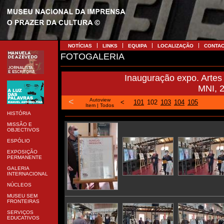
NOTÍCIAS
LINKS
EQUIPA
LOCALIZAÇÃO
CONTA
FOTOGALERIA
Inauguração expo. Artes 
MNI, 
<
Autoview
<
101
102
103
104
105
Item
|
Todos
HISTÓRIA
MISSÃO E
OBJECTIVOS
ESPÓLIO
EXPOSIÇÃO
PERMANENTE
GALERIA
INTERNACIONAL
NÚCLEOS
MUSEU SEM
FRONTEIRAS
SERVIÇOS
EDUCATIVOS