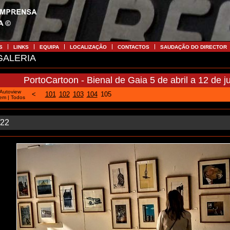
S
LINKS
EQUIPA
LOCALIZAÇÃO
CONTACTOS
SAUDAÇÃO DO DIRECTOR
ALERIA
PortoCartoon - Bienal de Gaia 5 de abril a 12 de j
Autoview
<
101
102
103
104
105
tem
|
Todos
/22