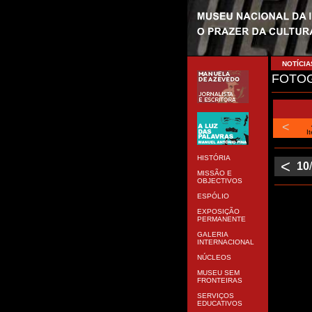
NOTÍCIA
FOTOG
<
I
HISTÓRIA
<
10
MISSÃO E
OBJECTIVOS
ESPÓLIO
EXPOSIÇÃO
PERMANENTE
GALERIA
INTERNACIONAL
NÚCLEOS
MUSEU SEM
FRONTEIRAS
SERVIÇOS
EDUCATIVOS