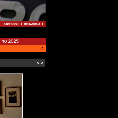
FACEBOOK
INSTAGRAM
ulho 2025
∧
<
>