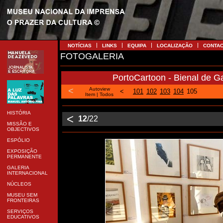
NOTÍCIAS
LINKS
EQUIPA
LOCALIZAÇÃO
CONTA
FOTOGALERIA
PortoCartoon - Bienal de Ga
<
Autoview
<
101
102
103
104
105
Item
|
Todos
HISTÓRIA
<
12
/22
MISSÃO E
OBJECTIVOS
ESPÓLIO
EXPOSIÇÃO
PERMANENTE
GALERIA
INTERNACIONAL
NÚCLEOS
MUSEU SEM
FRONTEIRAS
SERVIÇOS
EDUCATIVOS