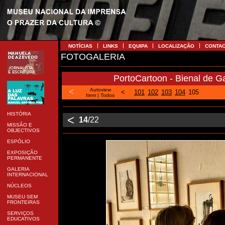
NOTÍCIAS
LINKS
EQUIPA
LOCALIZAÇÃO
CONTA
FOTOGALERIA
PortoCartoon - Bienal de Ga
<
Autoview
<
101
102
103
104
105
Item
|
Todos
HISTÓRIA
<
14
/22
MISSÃO E
OBJECTIVOS
ESPÓLIO
EXPOSIÇÃO
PERMANENTE
GALERIA
INTERNACIONAL
NÚCLEOS
MUSEU SEM
FRONTEIRAS
SERVIÇOS
EDUCATIVOS