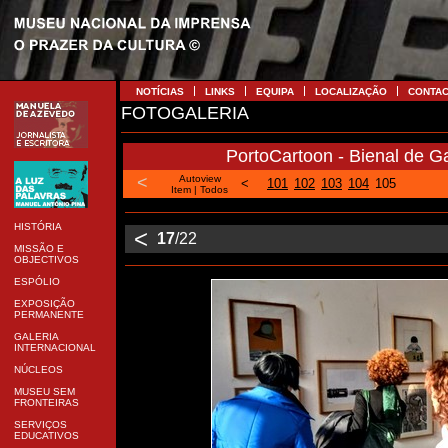
NOTÍCIAS
LINKS
EQUIPA
LOCALIZAÇÃO
CONTA
FOTOGALERIA
PortoCartoon - Bienal de Ga
<
Autoview
<
101
102
103
104
105
Item
|
Todos
HISTÓRIA
<
17
/22
MISSÃO E
OBJECTIVOS
ESPÓLIO
EXPOSIÇÃO
PERMANENTE
GALERIA
INTERNACIONAL
NÚCLEOS
MUSEU SEM
FRONTEIRAS
SERVIÇOS
EDUCATIVOS