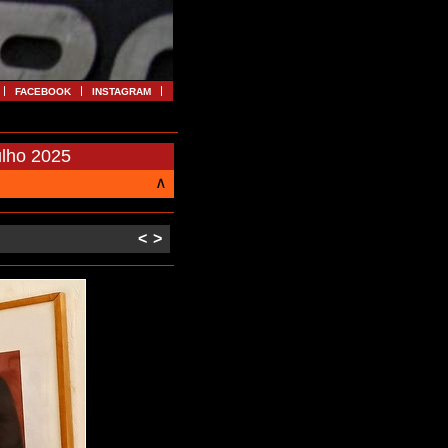
FACEBOOK
INSTAGRAM
ulho 2025
∧
<
>