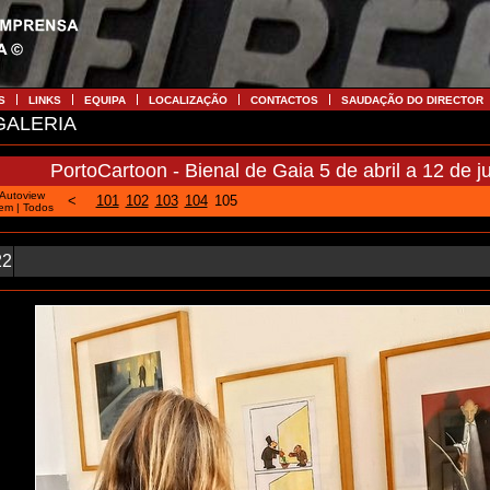
S
LINKS
EQUIPA
LOCALIZAÇÃO
CONTACTOS
SAUDAÇÃO DO DIRECTOR
ALERIA
PortoCartoon - Bienal de Gaia 5 de abril a 12 de j
Autoview
<
101
102
103
104
105
tem
|
Todos
22