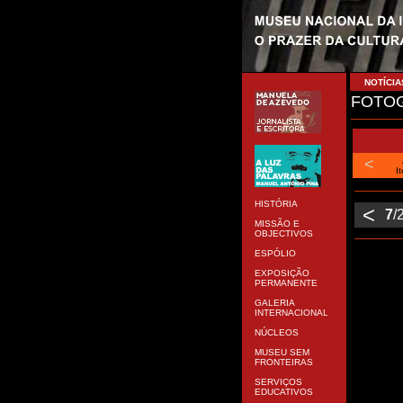
NOTÍCIA
FOTOG
<
I
HISTÓRIA
<
7
/
MISSÃO E
OBJECTIVOS
ESPÓLIO
EXPOSIÇÃO
PERMANENTE
GALERIA
INTERNACIONAL
NÚCLEOS
MUSEU SEM
FRONTEIRAS
SERVIÇOS
EDUCATIVOS