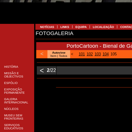
NOTÍCIAS
LINKS
EQUIPA
LOCALIZAÇÃO
CONTA
FOTOGALERIA
PortoCartoon - Bienal de Ga
<
Autoview
<
101
102
103
104
105
Item
| Todos
HISTÓRIA
<
2
/22
MISSÃO E
OBJECTIVOS
ESPÓLIO
EXPOSIÇÃO
PERMANENTE
GALERIA
INTERNACIONAL
NÚCLEOS
MUSEU SEM
FRONTEIRAS
SERVIÇOS
EDUCATIVOS