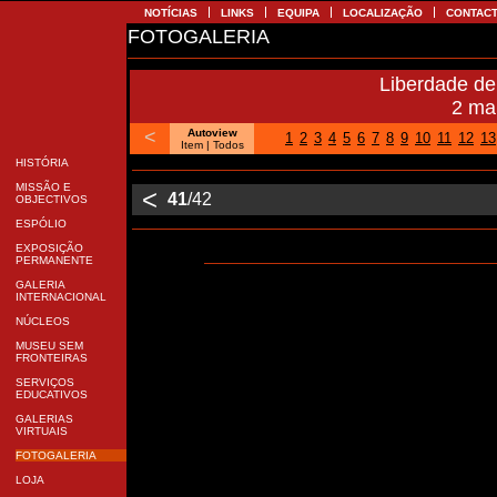
NOTÍCIAS
LINKS
EQUIPA
LOCALIZAÇÃO
CONTA
FOTOGALERIA
Liberdade d
2 m
<
Autoview
1
2
3
4
5
6
7
8
9
10
11
12
1
Item |
Todos
HISTÓRIA
MISSÃO E
<
41
/42
OBJECTIVOS
ESPÓLIO
EXPOSIÇÃO
PERMANENTE
GALERIA
INTERNACIONAL
NÚCLEOS
MUSEU SEM
FRONTEIRAS
SERVIÇOS
EDUCATIVOS