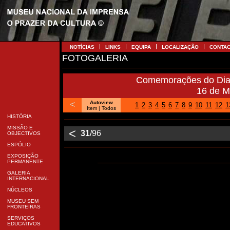
NOTÍCIAS
LINKS
EQUIPA
LOCALIZAÇÃO
CONTA
FOTOGALERIA
Comemorações do Dia 
16 de M
<
Autoview
1
2
3
4
5
6
7
8
9
10
11
12
1
Item
| Todos
HISTÓRIA
MISSÃO E
<
31
/96
OBJECTIVOS
ESPÓLIO
EXPOSIÇÃO
PERMANENTE
GALERIA
INTERNACIONAL
NÚCLEOS
MUSEU SEM
FRONTEIRAS
SERVIÇOS
EDUCATIVOS