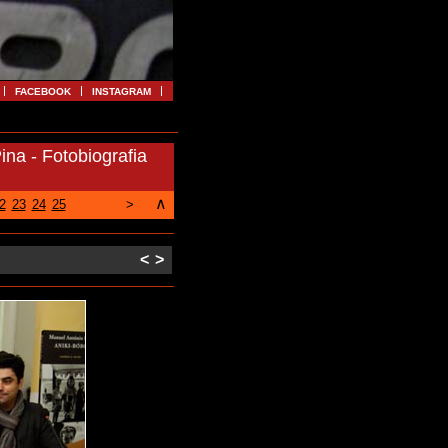
FACEBOOK
INSTAGRAM
a - Fotobiografia
∧
2
23
24
25
>
<
>