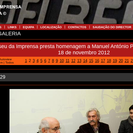
S
LINKS
EQUIPA
LOCALIZAÇÃO
CONTACTOS
SAUDAÇÃO DO DIRECTOR
ALERIA
eu da Imprensa presta homenagem a Manuel António Pin
18 de novembro 2012
Autoview
1
2
3
4
5
6
7
8
9
10
11
12
13
14
15
16
17
18
19
20
21
2
em
|
Todos
/29