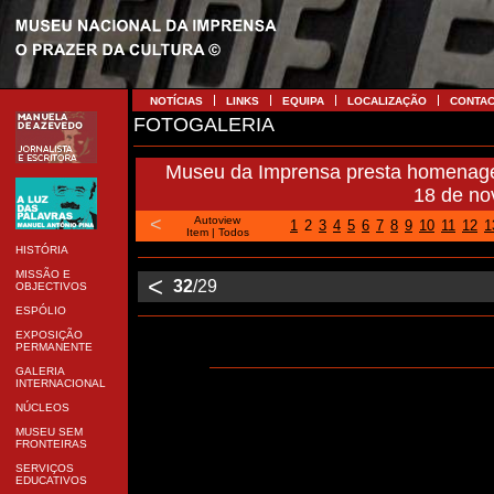
NOTÍCIAS
LINKS
EQUIPA
LOCALIZAÇÃO
CONTA
FOTOGALERIA
Museu da Imprensa presta homenagem
18 de n
<
Autoview
1
2
3
4
5
6
7
8
9
10
11
12
1
Item
|
Todos
HISTÓRIA
MISSÃO E
<
32
/29
OBJECTIVOS
ESPÓLIO
EXPOSIÇÃO
PERMANENTE
GALERIA
INTERNACIONAL
NÚCLEOS
MUSEU SEM
FRONTEIRAS
SERVIÇOS
EDUCATIVOS