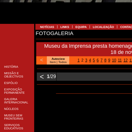
NOTÍCIAS
LINKS
EQUIPA
LOCALIZAÇÃO
CONTA
FOTOGALERIA
Museu da Imprensa presta homenagem
18 de n
<
Autoview
1
2
3
4
5
6
7
8
9
10
11
12
1
Item
| Todos
HISTÓRIA
MISSÃO E
<
1
/29
OBJECTIVOS
ESPÓLIO
EXPOSIÇÃO
PERMANENTE
GALERIA
INTERNACIONAL
NÚCLEOS
MUSEU SEM
FRONTEIRAS
SERVIÇOS
EDUCATIVOS