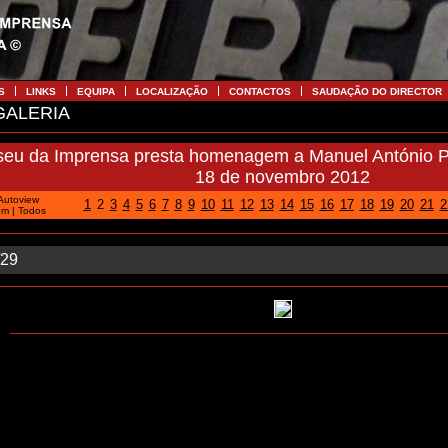
S
LINKS
EQUIPA
LOCALIZAÇÃO
CONTACTOS
SAUDAÇÃO DO DIRECTOR
ALERIA
eu da Imprensa presta homenagem a Manuel António Pin
18 de novembro 2012
Autoview
1
2
3
4
5
6
7
8
9
10
11
12
13
14
15
16
17
18
19
20
21
2
em
|
Todos
/29