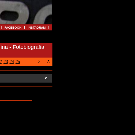
FACEBOOK
INSTAGRAM
a - Fotobiografia
∧
2
23
24
25
>
<