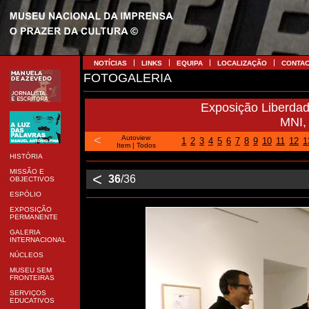
NOTÍCIAS
LINKS
EQUIPA
LOCALIZAÇÃO
CONTA
FOTOGALERIA
Exposição Liberda
MNI,
<
Autoview
1
2
3
4
5
6
7
8
9
10
11
12
1
Item
|
Todos
HISTÓRIA
MISSÃO E
<
36
/36
OBJECTIVOS
ESPÓLIO
EXPOSIÇÃO
PERMANENTE
GALERIA
INTERNACIONAL
NÚCLEOS
MUSEU SEM
FRONTEIRAS
SERVIÇOS
EDUCATIVOS