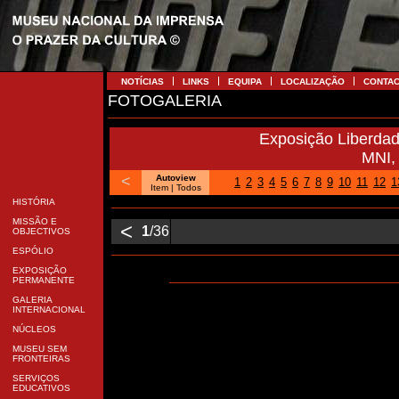
NOTÍCIAS
LINKS
EQUIPA
LOCALIZAÇÃO
CONTA
FOTOGALERIA
Exposição Liberda
MNI,
<
Autoview
1
2
3
4
5
6
7
8
9
10
11
12
1
Item
| Todos
HISTÓRIA
MISSÃO E
<
1
/36
OBJECTIVOS
ESPÓLIO
EXPOSIÇÃO
PERMANENTE
GALERIA
INTERNACIONAL
NÚCLEOS
MUSEU SEM
FRONTEIRAS
SERVIÇOS
EDUCATIVOS