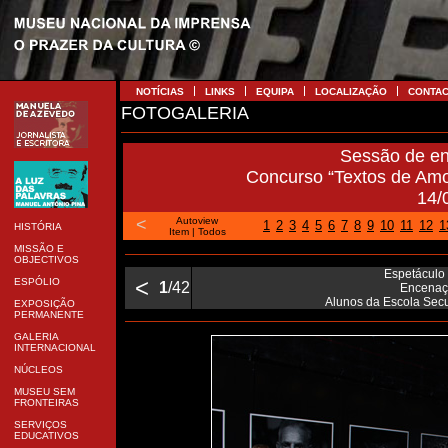
NOTÍCIAS
LINKS
EQUIPA
LOCALIZAÇÃO
CONTA
FOTOGALERIA
Sessão de en
Concurso “Textos de Amo
14/
<
Autoview
1
2
3
4
5
6
7
8
9
10
11
12
1
HISTÓRIA
Item
|
Todos
MISSÃO E
OBJECTIVOS
Espetáculo
<
ESPÓLIO
1
/42
Encenaçã
Alunos da Escola Secu
EXPOSIÇÃO
PERMANENTE
GALERIA
INTERNACIONAL
NÚCLEOS
MUSEU SEM
FRONTEIRAS
SERVIÇOS
EDUCATIVOS