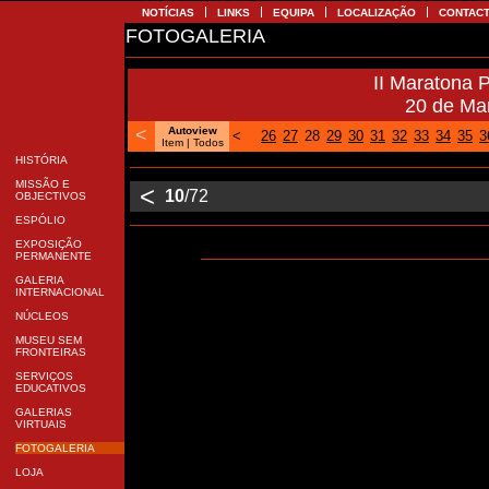
NOTÍCIAS
LINKS
EQUIPA
LOCALIZAÇÃO
CONTA
FOTOGALERIA
II Maratona 
20 de M
<
Autoview
<
26
27
28
29
30
31
32
33
34
35
Item
| Todos
HISTÓRIA
MISSÃO E
<
10
/72
OBJECTIVOS
ESPÓLIO
EXPOSIÇÃO
PERMANENTE
GALERIA
INTERNACIONAL
NÚCLEOS
MUSEU SEM
FRONTEIRAS
SERVIÇOS
EDUCATIVOS