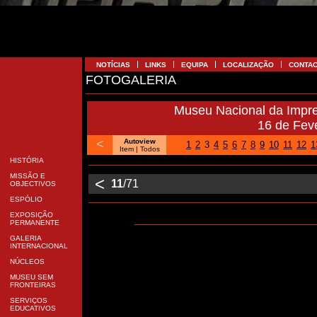
NOTÍCIAS
LINKS
EQUIPA
LOCALIZAÇÃO
CONTA
FOTOGALERIA
Museu Nacional da Impr
16 de Fev
<
Autoview
1
2
3
4
5
6
7
8
9
10
11
12
1
Item
| Todos
HISTÓRIA
MISSÃO E
<
11
/71
OBJECTIVOS
ESPÓLIO
EXPOSIÇÃO
PERMANENTE
GALERIA
INTERNACIONAL
NÚCLEOS
MUSEU SEM
FRONTEIRAS
SERVIÇOS
EDUCATIVOS