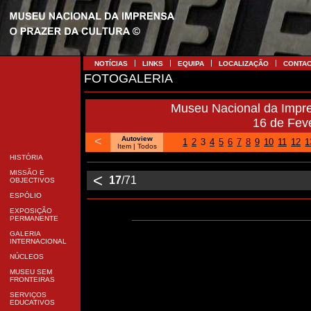
NOTÍCIAS
LINKS
EQUIPA
LOCALIZAÇÃO
CONTA
FOTOGALERIA
Museu Nacional da Impr
16 de Fev
<
Autoview
1
2
3
4
5
6
7
8
9
10
11
12
1
Item |
Todos
HISTÓRIA
MISSÃO E
<
17
/71
OBJECTIVOS
ESPÓLIO
EXPOSIÇÃO
PERMANENTE
GALERIA
INTERNACIONAL
NÚCLEOS
MUSEU SEM
FRONTEIRAS
SERVIÇOS
EDUCATIVOS