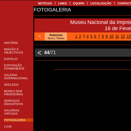
NOTÍCIAS
LINKS
EQUIPA
LOCALIZAÇÃO
CONTA
FOTOGALERIA
Museu Nacional da Impr
16 de Fev
<
Autoview
1
2
3
4
5
6
7
8
9
10
11
12
1
Item
| Todos
HISTÓRIA
MISSÃO E
<
44
/71
OBJECTIVOS
ESPÓLIO
EXPOSIÇÃO
PERMANENTE
GALERIA
INTERNACIONAL
NÚCLEOS
MUSEU SEM
FRONTEIRAS
SERVIÇOS
EDUCATIVOS