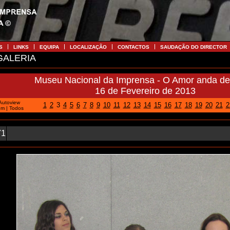
S
LINKS
EQUIPA
LOCALIZAÇÃO
CONTACTOS
SAUDAÇÃO DO DIRECTOR
ALERIA
Museu Nacional da Imprensa - O Amor anda de
16 de Fevereiro de 2013
Autoview
1
2
3
4
5
6
7
8
9
10
11
12
13
14
15
16
17
18
19
20
21
2
em
|
Todos
71