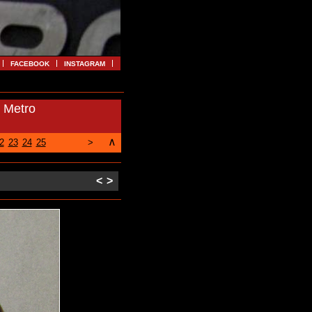
FACEBOOK
INSTAGRAM
 Metro
∧
2
23
24
25
>
<
>