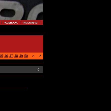
FACEBOOK
INSTAGRAM
∧
45
46
47
48
49
50
>
<