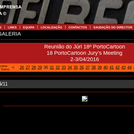
S
LINKS
EQUIPA
LOCALIZAÇÃO
CONTACTOS
SAUDAÇÃO DO DIRECTOR
ALERIA
Reunião do Júri 18º PortoCartoon
18 PortoCartoon Jury’s Meeting
2-3/04/2016
oview
<
26
27
28
29
30
31
32
33
34
35
36
37
38
39
40
41
42
43
44
|
Todos
5
/11