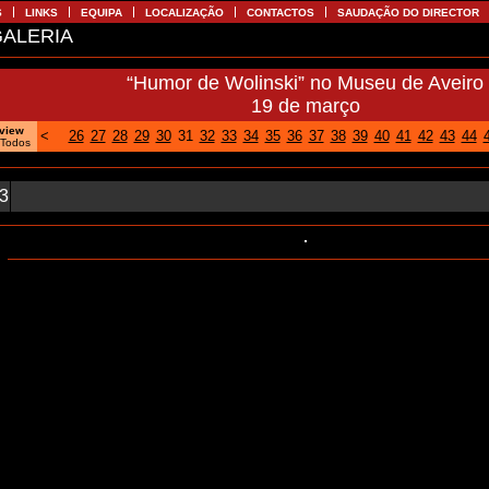
S
LINKS
EQUIPA
LOCALIZAÇÃO
CONTACTOS
SAUDAÇÃO DO DIRECTOR
ALERIA
“Humor de Wolinski” no Museu de Aveiro
19 de março
oview
<
26
27
28
29
30
31
32
33
34
35
36
37
38
39
40
41
42
43
44
|
Todos
23