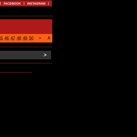
FACEBOOK
INSTAGRAM
∧
45
46
47
48
49
50
>
>