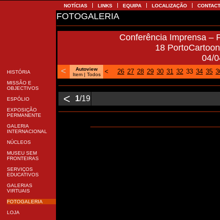
NOTÍCIAS
LINKS
EQUIPA
LOCALIZAÇÃO
CONTA
FOTOGALERIA
Conferência Imprensa –
18 PortoCartoo
04/
<
Autoview
<
26
27
28
29
30
31
32
33
34
35
HISTÓRIA
Item
| Todos
MISSÃO E
OBJECTIVOS
<
1
/19
ESPÓLIO
EXPOSIÇÃO
PERMANENTE
GALERIA
INTERNACIONAL
NÚCLEOS
MUSEU SEM
FRONTEIRAS
SERVIÇOS
EDUCATIVOS