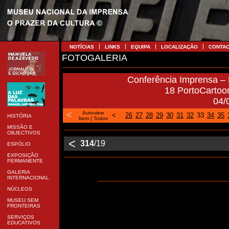
NOTÍCIAS
LINKS
EQUIPA
LOCALIZAÇÃO
CONTA
FOTOGALERIA
Conferência Imprensa –
18 PortoCartoo
04/
<
Autoview
<
26
27
28
29
30
31
32
33
34
35
HISTÓRIA
Item
|
Todos
MISSÃO E
OBJECTIVOS
<
314
/19
ESPÓLIO
EXPOSIÇÃO
PERMANENTE
GALERIA
INTERNACIONAL
NÚCLEOS
MUSEU SEM
FRONTEIRAS
SERVIÇOS
EDUCATIVOS