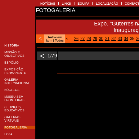
NOTÍCIAS
LINKS
EQUIPA
LOCALIZAÇÃO
CONTA
FOTOGALERIA
Expo. "Guterres 
Inaugura
<
Autoview
<
26
27
28
29
30
31
32
33
34
35
Item |
Todos
HISTÓRIA
MISSÃO E
<
1
/79
OBJECTIVOS
ESPÓLIO
EXPOSIÇÃO
PERMANENTE
GALERIA
INTERNACIONAL
NÚCLEOS
MUSEU SEM
FRONTEIRAS
SERVIÇOS
EDUCATIVOS