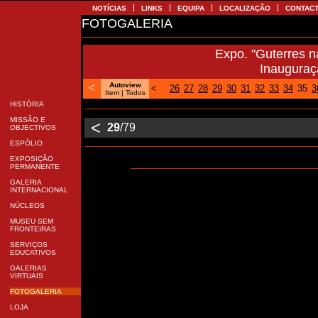
NOTÍCIAS
LINKS
EQUIPA
LOCALIZAÇÃO
CONTA
FOTOGALERIA
Expo. "Guterres 
Inaugura
<
Autoview
<
26
27
28
29
30
31
32
33
34
35
Item
| Todos
HISTÓRIA
MISSÃO E
<
29
/79
OBJECTIVOS
ESPÓLIO
EXPOSIÇÃO
PERMANENTE
GALERIA
INTERNACIONAL
NÚCLEOS
MUSEU SEM
FRONTEIRAS
SERVIÇOS
EDUCATIVOS