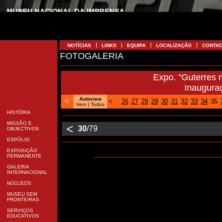
NOTÍCIAS
LINKS
EQUIPA
LOCALIZAÇÃO
CONTA
FOTOGALERIA
Expo. "Guterres 
Inaugura
<
Autoview
<
26
27
28
29
30
31
32
33
34
35
Item
| Todos
HISTÓRIA
MISSÃO E
<
30
/79
OBJECTIVOS
ESPÓLIO
EXPOSIÇÃO
PERMANENTE
GALERIA
INTERNACIONAL
NÚCLEOS
MUSEU SEM
FRONTEIRAS
SERVIÇOS
EDUCATIVOS