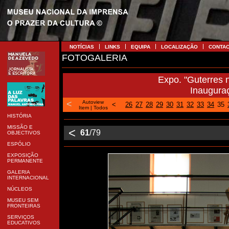
NOTÍCIAS
LINKS
EQUIPA
LOCALIZAÇÃO
CONTA
FOTOGALERIA
Expo. "Guterres 
Inaugura
<
Autoview
<
26
27
28
29
30
31
32
33
34
35
Item
|
Todos
HISTÓRIA
MISSÃO E
<
61
/79
OBJECTIVOS
ESPÓLIO
EXPOSIÇÃO
PERMANENTE
GALERIA
INTERNACIONAL
NÚCLEOS
MUSEU SEM
FRONTEIRAS
SERVIÇOS
EDUCATIVOS