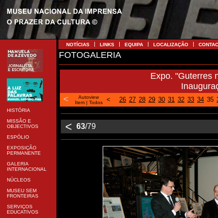
NOTÍCIAS
LINKS
EQUIPA
LOCALIZAÇÃO
CONTA
FOTOGALERIA
Expo. "Guterres 
Inaugura
<
Autoview
<
26
27
28
29
30
31
32
33
34
35
Item
|
Todos
HISTÓRIA
MISSÃO E
<
63
/79
OBJECTIVOS
ESPÓLIO
EXPOSIÇÃO
PERMANENTE
GALERIA
INTERNACIONAL
NÚCLEOS
MUSEU SEM
FRONTEIRAS
SERVIÇOS
EDUCATIVOS