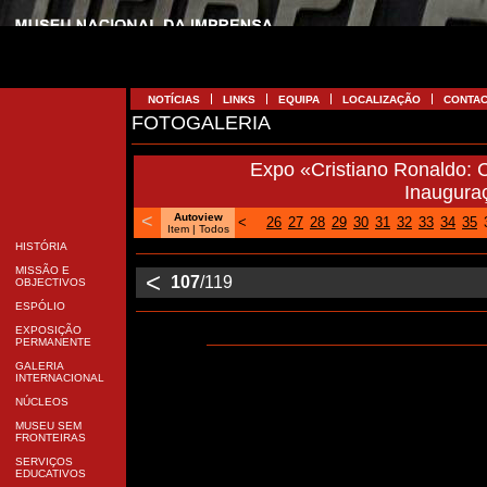
NOTÍCIAS
LINKS
EQUIPA
LOCALIZAÇÃO
CONTA
FOTOGALERIA
Expo «Cristiano Ronaldo: 
Inaugura
<
Autoview
<
26
27
28
29
30
31
32
33
34
35
Item
| Todos
HISTÓRIA
MISSÃO E
<
107
/119
OBJECTIVOS
ESPÓLIO
EXPOSIÇÃO
PERMANENTE
GALERIA
INTERNACIONAL
NÚCLEOS
MUSEU SEM
FRONTEIRAS
SERVIÇOS
EDUCATIVOS