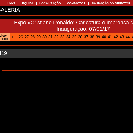
S
LINKS
EQUIPA
LOCALIZAÇÃO
CONTACTOS
SAUDAÇÃO DO DIRECTOR
ALERIA
Expo «Cristiano Ronaldo: Caricatura e Imprensa 
Inauguração, 07/01/17
oview
<
26
27
28
29
30
31
32
33
34
35
36
37
38
39
40
41
42
43
44
|
Todos
/119