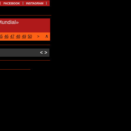
FACEBOOK
INSTAGRAM
Mundial»
∧
45
46
47
48
49
50
>
<
>