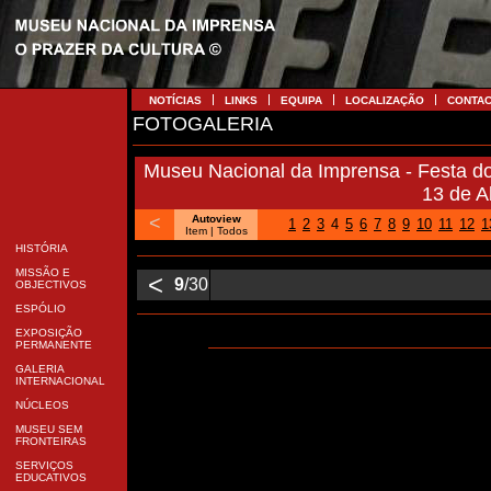
NOTÍCIAS
LINKS
EQUIPA
LOCALIZAÇÃO
CONTA
FOTOGALERIA
Museu Nacional da Imprensa - Festa 
13 de A
<
Autoview
1
2
3
4
5
6
7
8
9
10
11
12
1
Item |
Todos
HISTÓRIA
MISSÃO E
<
9
/30
OBJECTIVOS
ESPÓLIO
EXPOSIÇÃO
PERMANENTE
GALERIA
INTERNACIONAL
NÚCLEOS
MUSEU SEM
FRONTEIRAS
SERVIÇOS
EDUCATIVOS