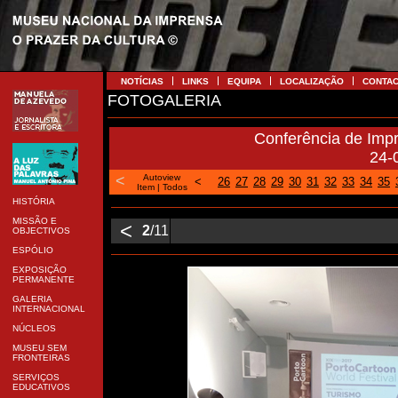
NOTÍCIAS
LINKS
EQUIPA
LOCALIZAÇÃO
CONTA
FOTOGALERIA
Conferência de Imp
24-
<
Autoview
<
26
27
28
29
30
31
32
33
34
35
Item
|
Todos
HISTÓRIA
MISSÃO E
<
2
/11
OBJECTIVOS
ESPÓLIO
EXPOSIÇÃO
PERMANENTE
GALERIA
INTERNACIONAL
NÚCLEOS
MUSEU SEM
FRONTEIRAS
SERVIÇOS
EDUCATIVOS