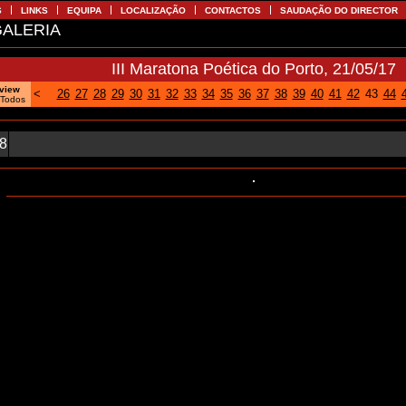
S
LINKS
EQUIPA
LOCALIZAÇÃO
CONTACTOS
SAUDAÇÃO DO DIRECTOR
ALERIA
III Maratona Poética do Porto, 21/05/17
oview
<
26
27
28
29
30
31
32
33
34
35
36
37
38
39
40
41
42
43
44
|
Todos
58