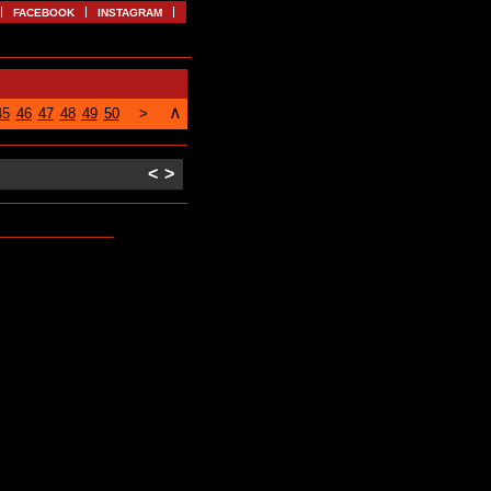
FACEBOOK
INSTAGRAM
∧
45
46
47
48
49
50
>
<
>