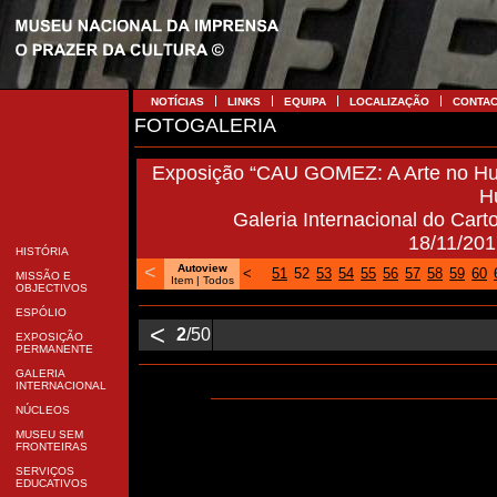
NOTÍCIAS
LINKS
EQUIPA
LOCALIZAÇÃO
CONTA
FOTOGALERIA
Exposição “CAU GOMEZ: A Arte no Hum
H
Galeria Internacional do Carto
18/11/201
HISTÓRIA
<
Autoview
<
51
52
53
54
55
56
57
58
59
60
MISSÃO E
Item |
Todos
OBJECTIVOS
ESPÓLIO
<
2
/50
EXPOSIÇÃO
PERMANENTE
GALERIA
INTERNACIONAL
NÚCLEOS
MUSEU SEM
FRONTEIRAS
SERVIÇOS
EDUCATIVOS