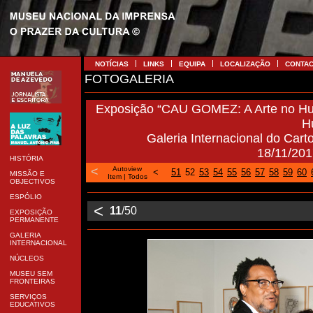
NOTÍCIAS
LINKS
EQUIPA
LOCALIZAÇÃO
CONTA
FOTOGALERIA
Exposição “CAU GOMEZ: A Arte no Hum
H
Galeria Internacional do Carto
18/11/201
HISTÓRIA
<
Autoview
<
51
52
53
54
55
56
57
58
59
60
MISSÃO E
Item
|
Todos
OBJECTIVOS
ESPÓLIO
<
11
/50
EXPOSIÇÃO
PERMANENTE
GALERIA
INTERNACIONAL
NÚCLEOS
MUSEU SEM
FRONTEIRAS
SERVIÇOS
EDUCATIVOS