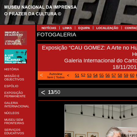
NOTÍCIAS
LINKS
EQUIPA
LOCALIZAÇÃO
CONTA
FOTOGALERIA
Exposição “CAU GOMEZ: A Arte no Hum
H
Galeria Internacional do Carto
18/11/201
HISTÓRIA
<
Autoview
<
51
52
53
54
55
56
57
58
59
60
MISSÃO E
Item
|
Todos
OBJECTIVOS
ESPÓLIO
<
13
/50
EXPOSIÇÃO
PERMANENTE
GALERIA
INTERNACIONAL
NÚCLEOS
MUSEU SEM
FRONTEIRAS
SERVIÇOS
EDUCATIVOS