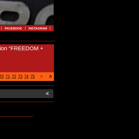
FACEBOOK
INSTAGRAM
tion “FREEDOM +
∧
70
71
72
73
74
75
>
<