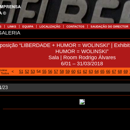
S
LINKS
EQUIPA
LOCALIZAÇÃO
CONTACTOS
SAUDAÇÃO DO DIRECTOR
ALERIA
posição “LIBERDADE + HUMOR = WOLINSKI” | Exhibi
HUMOR = WOLINSKI”
Sala | Room Rodrigo Álvares
6/01 – 31/03/2018
oview
<
51
52
53
54
55
56
57
58
59
60
61
62
63
64
65
66
67
68
69
|
Todos
1
/23