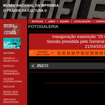
NOTÍCIAS
LINKS
EQUIPA
LOCALIZAÇÃO
CONTA
FOTOGALERIA
Inauguração exposição “25 d
Sessão presidida pelo General 
21/04/201
<
Autoview
<
51
52
53
54
55
56
57
58
59
60
HISTÓRIA
Item
|
Todos
MISSÃO E
OBJECTIVOS
<
252
/29
ESPÓLIO
EXPOSIÇÃO
PERMANENTE
GALERIA
INTERNACIONAL
NÚCLEOS
MUSEU SEM
FRONTEIRAS
SERVIÇOS
EDUCATIVOS