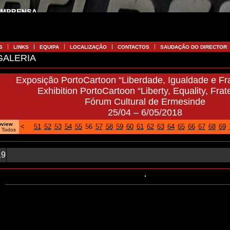
S
LINKS
EQUIPA
LOCALIZAÇÃO
CONTACTOS
SAUDAÇÃO DO DIRECTOR
ALERIA
Exposição PortoCartoon “Liberdade, Igualdade e Fr
Exhibition PortoCartoon “Liberty, Equality, Frate
Fórum Cultural de Ermesinde
25/04 – 6/05/2018
oview
<
51
52
53
54
55
56
57
58
59
60
61
62
63
64
65
66
67
68
69
 Todos
19