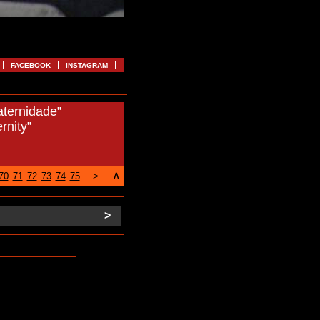
FACEBOOK
INSTAGRAM
aternidade”
rnity”
∧
70
71
72
73
74
75
>
>