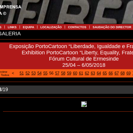
S
LINKS
EQUIPA
LOCALIZAÇÃO
CONTACTOS
SAUDAÇÃO DO DIRECTOR
ALERIA
Exposição PortoCartoon “Liberdade, Igualdade e Fr
Exhibition PortoCartoon “Liberty, Equality, Frate
Fórum Cultural de Ermesinde
25/04 – 6/05/2018
oview
<
51
52
53
54
55
56
57
58
59
60
61
62
63
64
65
66
67
68
69
|
Todos
3
/19