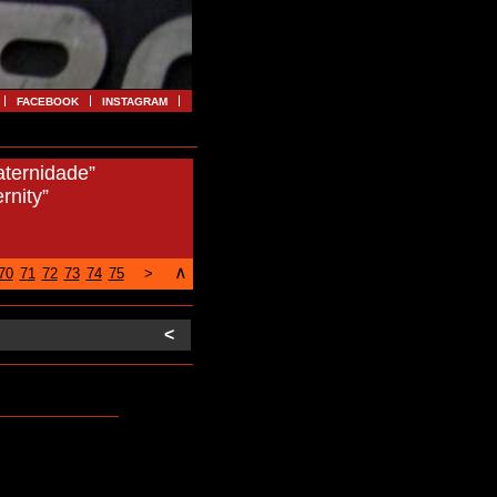
FACEBOOK
INSTAGRAM
aternidade”
rnity”
∧
70
71
72
73
74
75
>
<