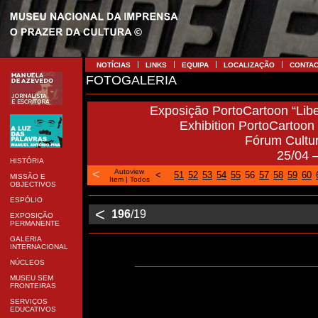
NOTÍCIAS
LINKS
EQUIPA
LOCALIZAÇÃO
CONTA
FOTOGALERIA
Exposição PortoCartoon “Libe
Exhibition PortoCartoon “
Fórum Cultu
25/04 
HISTÓRIA
<
Autoview
<
51
52
53
54
55
56
57
58
59
60
MISSÃO E
Item
|
Todos
OBJECTIVOS
ESPÓLIO
<
196
/19
EXPOSIÇÃO
PERMANENTE
GALERIA
INTERNACIONAL
NÚCLEOS
MUSEU SEM
FRONTEIRAS
SERVIÇOS
EDUCATIVOS