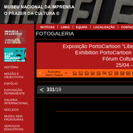
NOTÍCIAS
LINKS
EQUIPA
LOCALIZAÇÃO
CONTA
FOTOGALERIA
Exposição PortoCartoon “Libe
Exhibition PortoCartoon “
Fórum Cultu
25/04 
HISTÓRIA
<
Autoview
<
51
52
53
54
55
56
57
58
59
60
MISSÃO E
Item
|
Todos
OBJECTIVOS
ESPÓLIO
<
331
/19
EXPOSIÇÃO
PERMANENTE
GALERIA
INTERNACIONAL
NÚCLEOS
MUSEU SEM
FRONTEIRAS
SERVIÇOS
EDUCATIVOS