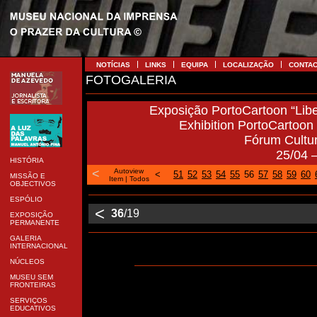
NOTÍCIAS
LINKS
EQUIPA
LOCALIZAÇÃO
CONTA
FOTOGALERIA
Exposição PortoCartoon “Libe
Exhibition PortoCartoon “
Fórum Cultu
25/04 
HISTÓRIA
<
Autoview
<
51
52
53
54
55
56
57
58
59
60
MISSÃO E
Item
|
Todos
OBJECTIVOS
ESPÓLIO
<
36
/19
EXPOSIÇÃO
PERMANENTE
GALERIA
INTERNACIONAL
NÚCLEOS
MUSEU SEM
FRONTEIRAS
SERVIÇOS
EDUCATIVOS