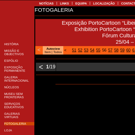
NOTÍCIAS
LINKS
EQUIPA
LOCALIZAÇÃO
CONTA
FOTOGALERIA
Exposição PortoCartoon “Libe
Exhibition PortoCartoon “
Fórum Cultu
25/04 
HISTÓRIA
<
Autoview
<
51
52
53
54
55
56
57
58
59
60
MISSÃO E
Item |
Todos
OBJECTIVOS
ESPÓLIO
<
1
/19
EXPOSIÇÃO
PERMANENTE
GALERIA
INTERNACIONAL
NÚCLEOS
MUSEU SEM
FRONTEIRAS
SERVIÇOS
EDUCATIVOS