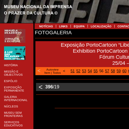
NOTÍCIAS
LINKS
EQUIPA
LOCALIZAÇÃO
CONTA
FOTOGALERIA
Exposição PortoCartoon “Libe
Exhibition PortoCartoon “
Fórum Cultu
25/04 
HISTÓRIA
<
Autoview
<
51
52
53
54
55
56
57
58
59
60
MISSÃO E
Item
|
Todos
OBJECTIVOS
ESPÓLIO
<
396
/19
EXPOSIÇÃO
PERMANENTE
GALERIA
INTERNACIONAL
NÚCLEOS
MUSEU SEM
FRONTEIRAS
SERVIÇOS
EDUCATIVOS