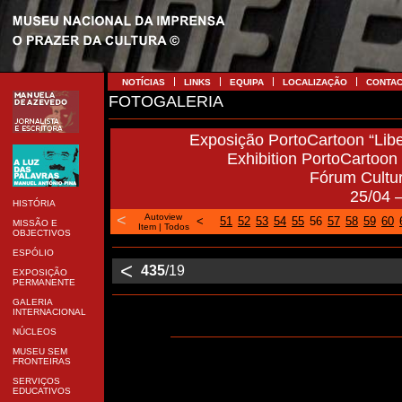
NOTÍCIAS
LINKS
EQUIPA
LOCALIZAÇÃO
CONTA
FOTOGALERIA
Exposição PortoCartoon “Libe
Exhibition PortoCartoon “
Fórum Cultu
25/04 
HISTÓRIA
<
Autoview
<
51
52
53
54
55
56
57
58
59
60
MISSÃO E
Item
|
Todos
OBJECTIVOS
ESPÓLIO
<
435
/19
EXPOSIÇÃO
PERMANENTE
GALERIA
INTERNACIONAL
NÚCLEOS
MUSEU SEM
FRONTEIRAS
SERVIÇOS
EDUCATIVOS