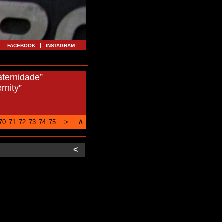
FACEBOOK
INSTAGRAM
aternidade”
rnity”
∧
70
71
72
73
74
75
>
<