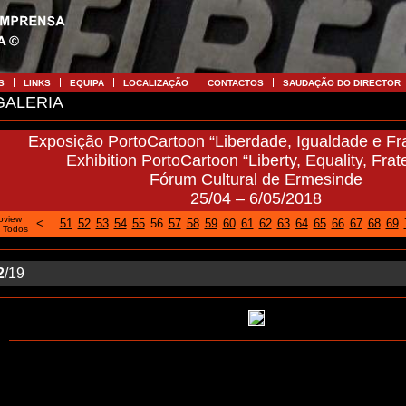
S
LINKS
EQUIPA
LOCALIZAÇÃO
CONTACTOS
SAUDAÇÃO DO DIRECTOR
ALERIA
Exposição PortoCartoon “Liberdade, Igualdade e Fr
Exhibition PortoCartoon “Liberty, Equality, Frate
Fórum Cultural de Ermesinde
25/04 – 6/05/2018
oview
<
51
52
53
54
55
56
57
58
59
60
61
62
63
64
65
66
67
68
69
|
Todos
2
/19